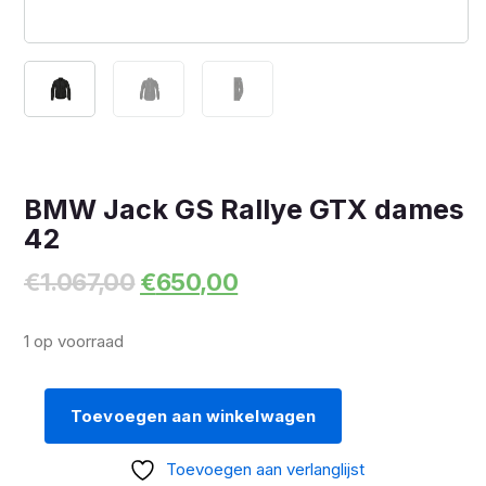
BMW Jack GS Rallye GTX dames
42
Oorspronkelijke
Huidige
€
1.067,00
€
650,00
prijs
prijs
was:
is:
1 op voorraad
€1.067,00.
€650,00.
Toevoegen aan winkelwagen
BMW
Jack
Toevoegen aan verlanglijst