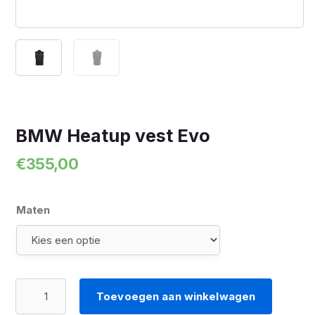
BMW Heatup vest Evo
€
355,00
Maten
BMW
Toevoegen aan winkelwagen
Heatup