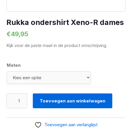
Rukka ondershirt Xeno-R dames
€
49,95
Kijk voor de juiste maat in de product omschrijving.
Maten
Rukka
Toevoegen aan winkelwagen
ondershirt
Xeno-
R
Toevoegen aan verlanglijst
dames