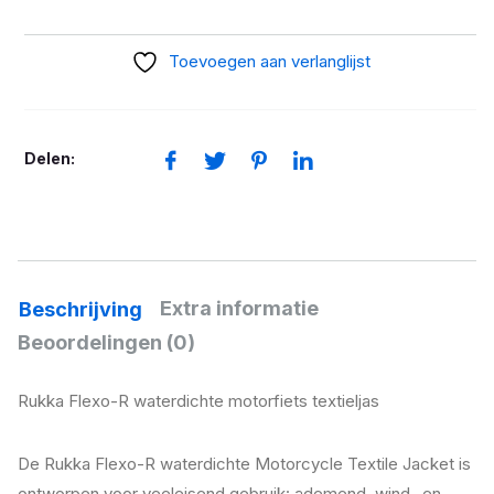
Flexo-
R
Toevoegen aan verlanglijst
zwart
aantal
Delen:
Extra informatie
Beschrijving
Beoordelingen (0)
Rukka Flexo-R waterdichte motorfiets textieljas
De Rukka Flexo-R waterdichte Motorcycle Textile Jacket is
ontworpen voor veeleisend gebruik: ademend, wind- en