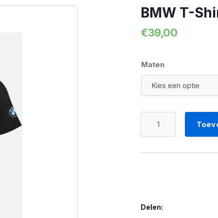
BMW T-Shi
€
39,00
Maten
BMW
Toev
T-
Shirt
GS
aantal
Delen: