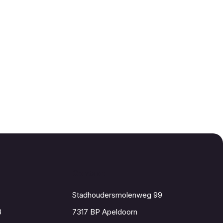
Contact
Stadhoudersmolenweg 99
8
7317 BP Apeldoorn