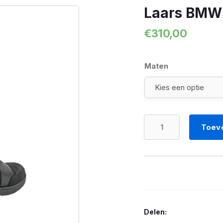
Laars BMW
€
310,00
Maten
Laars
Toev
BMW
Taunus
GORE-
TEX
aantal
Delen: