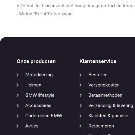
• OrthoLite-binnenzool met hoog draagcomfort en temp
. Maten 39 – 48 kleur zwart
Onze producten
Klantenservice
Motorkleding
Bestellen
Helmen
Verzendkosten
BMW lifestyle
Betaalmethoden
Accessoires
Verzending & levering
Onderdelen BMW
Klachten & garantie
Acties
Retourneren