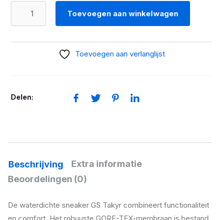
Sneaker
Toevoegen aan winkelwagen
BMW
GS
Takyr
Toevoegen aan verlanglijst
GORE-
TEX
aantal
Delen:
Extra informatie
Beschrijving
Beoordelingen (0)
De waterdichte sneaker GS Takyr combineert functionaliteit
en comfort. Het robuuste GORE-TEX-membraan is bestand