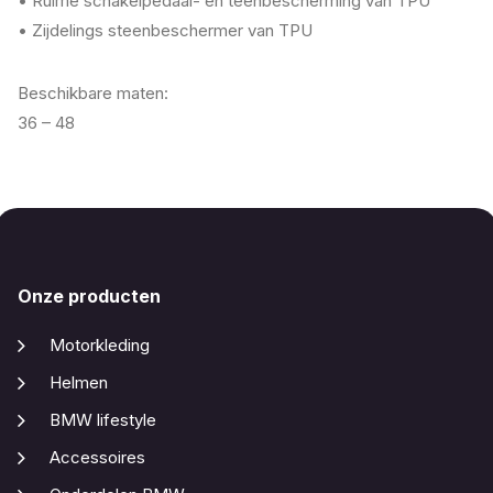
• Ruime schakelpedaal- en teenbescherming van TPU
• Zijdelings steenbeschermer van TPU
Beschikbare maten:
36 – 48
Onze producten
Motorkleding
Helmen
BMW lifestyle
Accessoires