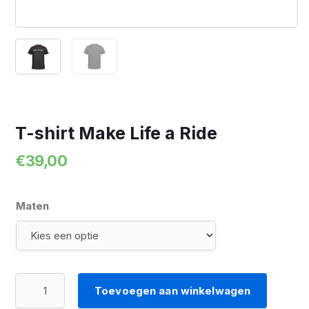
T-shirt Make Life a Ride
€
39,00
Maten
T-
Toevoegen aan winkelwagen
shirt