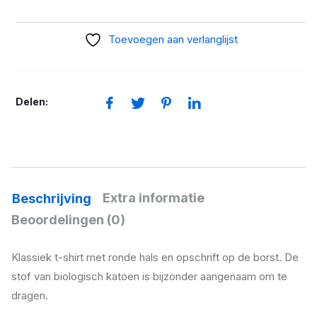
Make
Life
Toevoegen aan verlanglijst
a
Ride
aantal
Delen:
Extra informatie
Beschrijving
Beoordelingen (0)
Klassiek t-shirt met ronde hals en opschrift op de borst. De
stof van biologisch katoen is bijzonder aangenaam om te
dragen.