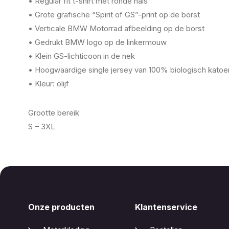
• Regular fit t-shirt met ronde hals
• Grote grafische “Spirit of GS”-print op de borst
• Verticale BMW Motorrad afbeelding op de borst
• Gedrukt BMW logo op de linkermouw
• Klein GS-lichticoon in de nek
• Hoogwaardige single jersey van 100% biologisch katoe
• Kleur: olijf
Grootte bereik
S – 3XL
Onze producten
Klantenservice