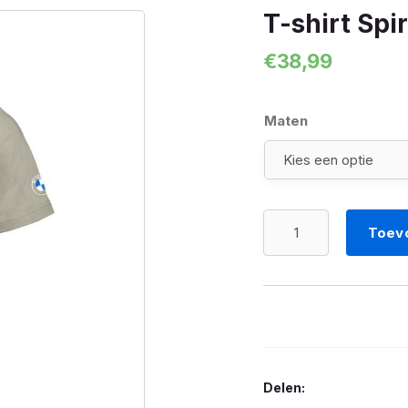
T-shirt Spir
€
38,99
Maten
T-
Toev
shirt
Spirit
of
GS
logo
olijf
Delen:
aantal