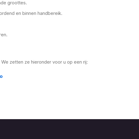
nde groottes.
geordend en binnen handbereik.
ren.
We zetten ze hieronder voor u op een rij:
ro