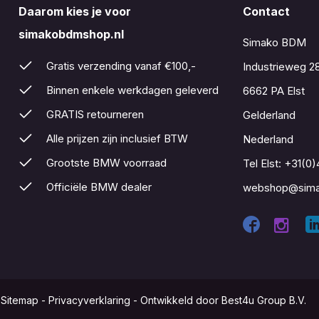
Daarom kies je voor
Contact
simakobdmshop.nl
Simako BDM
Gratis verzending vanaf €100,-
Industrieweg 2
Binnen enkele werkdagen geleverd
6662 PA Elst
GRATIS retourneren
Gelderland
Alle prijzen zijn inclusief BTW
Nederland
Grootste BMW voorraad
Tel Elst:
+31(0)
Officiële BMW dealer
webshop@sima
-
Sitemap
-
Privacyverklaring
-
Ontwikkeld door Best4u Group B.V.