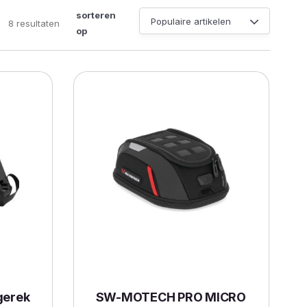
sorteren
Gesorteerd
8 resultaten
op
op
populariteit
gerek
SW-MOTECH PRO MICRO