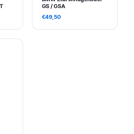
T
GS / GSA
€
49,50