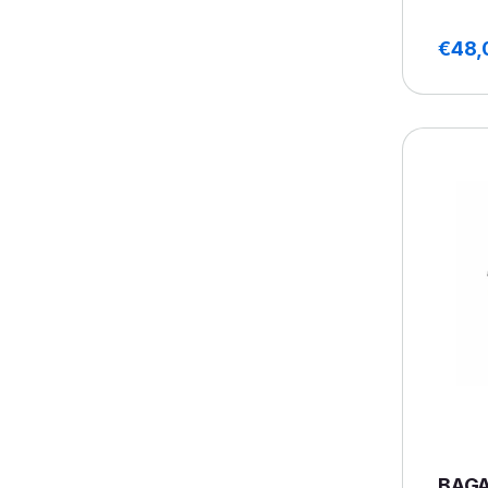
€
48,
BAGA