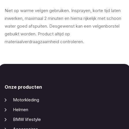
Niet op warme velgen gebruiken. Insprayen, korte tijd laten
inwerken, maximaal 2 minuten en hierna rijkelijk met schoon
water goed afspuiten. Desgewenst kan een velgenborstel
gebuikt worden. Product altijd op
materiaalverdraagzaamheid controleren.
Onze producten
Motorkleding
Helmen
BMW lifestyle