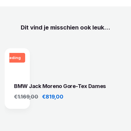
Dit vind je misschien ook leuk...
Aanbieding
BMW Jack Moreno Gore-Tex Dames
Oorspronkelijke prijs was: €1.169,00.
Huidige prijs is: €819,00.
€
1.169,00
€
819,00