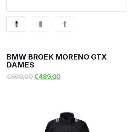
BMW BROEK MORENO GTX
DAMES
Oorspronkelijke
Huidige
€
699,00
€
489,00
prijs
prijs
was:
is:
€699,00.
€489,00.