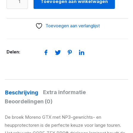
Toevoegen aan winkelwagen
BROEK
MORENO
GTX
Toevoegen aan verlanglijst
DAMES
aantal
Delen:
Extra informatie
Beschrijving
Beoordelingen (0)
De broek Moreno GTX met NP3-gewrichts- en
heupprotectoren is de perfecte keuze voor lange touren.