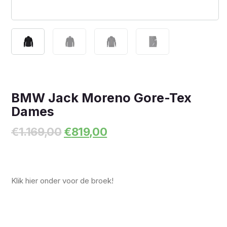
BMW Jack Moreno Gore-Tex
Dames
Oorspronkelijke
Huidige
€
1.169,00
€
819,00
prijs
prijs
was:
is:
€1.169,00.
€819,00.
Klik hier onder voor de broek!