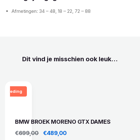
Afmetingen: 34 – 48, 18 – 22, 72 – 88
Dit vind je misschien ook leuk...
Aanbieding
BMW BROEK MORENO GTX DAMES
Oorspronkelijke prijs was: €699,00.
Huidige prijs is: €489,00.
€
699,00
€
489,00