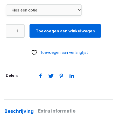
BMW
Toevoegen aan winkelwagen
Jack
Moreno
Gore-
Toevoegen aan verlanglijst
Tex
Dames
aantal
Delen:
Extra informatie
Beschrijving