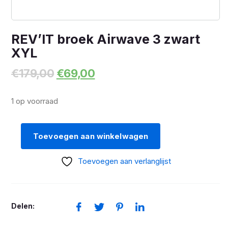
REV’IT broek Airwave 3 zwart
XYL
Oorspronkelijke
Huidige
€
179,00
€
69,00
prijs
prijs
was:
is:
1 op voorraad
€179,00.
€69,00.
Toevoegen aan winkelwagen
REV'IT
broek
Toevoegen aan verlanglijst
Airwave
3
zwart
Delen:
XYL
aantal