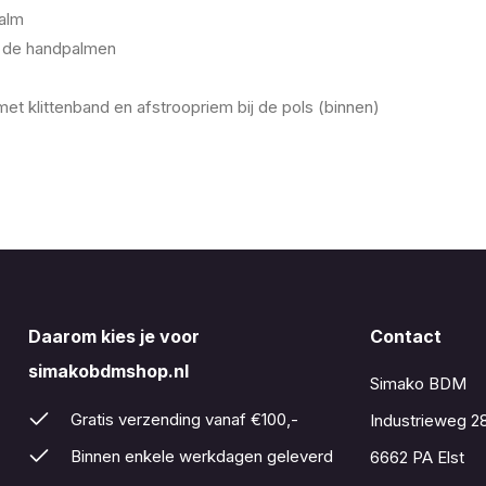
palm
p de handpalmen
t klittenband en afstroopriem bij de pols (binnen)
Daarom kies je voor
Contact
simakobdmshop.nl
Simako BDM
Gratis verzending vanaf €100,-
Industrieweg 2
Binnen enkele werkdagen geleverd
6662 PA Elst