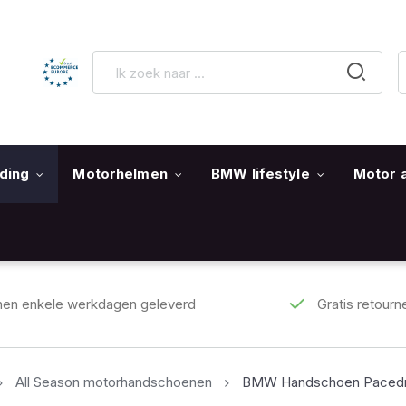
ding
Motorhelmen
BMW lifestyle
Motor 
nen enkele werkdagen geleverd
Gratis retourn
All Season motorhandschoenen
BMW Handschoen Pacedr