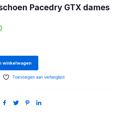
choen Pacedry GTX dames
onkelijke
Huidige
0
prijs
is:
0.
€39,00.
n winkelwagen
Toevoegen aan verlanglijst