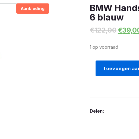
BMW Hands
Aanbieding
6 blauw
Oorspr
€
122,00
€
39,0
prijs
was:
1 op voorraad
€122,0
Toevoegen aa
BMW
Handschoen
Pacedry
GTX
dames
Delen:
6
blauw
aantal