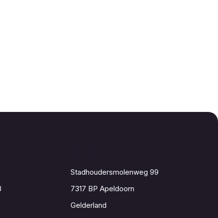
Contact
Stadhoudersmolenweg 99
8
7317 BP Apeldoorn
Gelderland