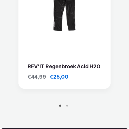
REV’IT Regenbroek Acid H2O
Oorspronkelijke
Huidige
€
44,99
€
25,00
prijs
prijs
was:
is:
€44,99.
€25,00.