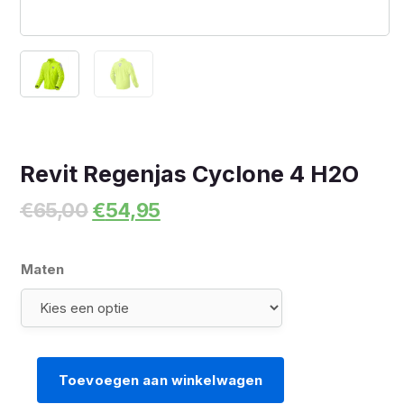
Revit Regenjas Cyclone 4 H2O
Oorspronkelijke
Huidige
€
65,00
€
54,95
prijs
prijs
was:
is:
€65,00.
€54,95.
Maten
Toevoegen aan winkelwagen
Revit