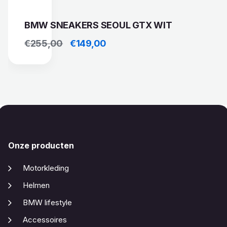
BMW SNEAKERS SEOUL GTX WIT
Oorspronkelijke prijs was: €255,00.
Huidige prijs is: €149,00.
€
255,00
€
149,00
Onze producten
Motorkleding
Helmen
BMW lifestyle
Accessoires