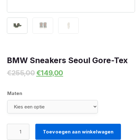
BMW Sneakers Seoul Gore-Tex
Oorspronkelijke
Huidige
€
255,00
€
149,00
prijs
prijs
was:
is:
€255,00.
€149,00.
Maten
BMW
Toevoegen aan winkelwagen
Sneakers