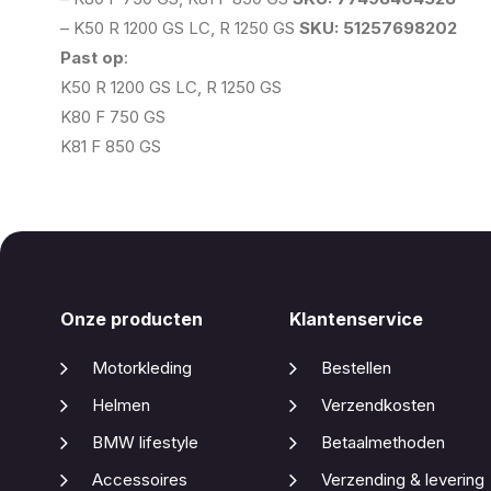
– K50 R 1200 GS LC, R 1250 GS
SKU: 51257698202
Past op
:
K50 R 1200 GS LC, R 1250 GS
K80 F 750 GS
K81 F 850 GS
Onze producten
Klantenservice
Motorkleding
Bestellen
Helmen
Verzendkosten
BMW lifestyle
Betaalmethoden
Accessoires
Verzending & levering