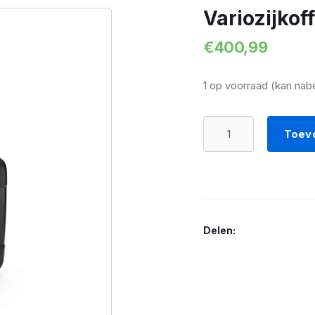
Variozijkof
€
400,99
1 op voorraad (kan nab
Variozijkoffer
Toev
GS
Links
zwart
aantal
Delen: