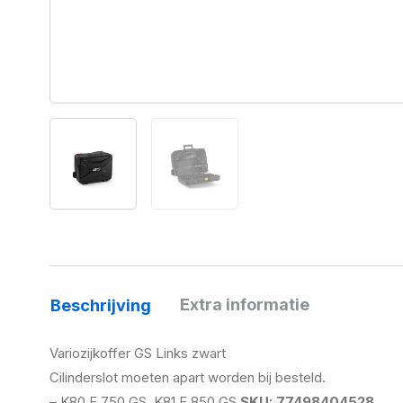
Extra informatie
Beschrijving
Variozijkoffer GS Links zwart
Cilinderslot moeten apart worden bij besteld.
– K80 F 750 GS, K81 F 850 GS
SKU: 77498404528