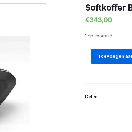
Softkoffer
€
343,00
1 op voorraad
Toevoegen aa
Softkoffer
BMW
Links
aantal
Delen: