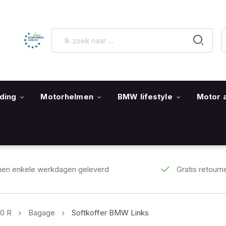
ding
Motorhelmen
BMW lifestyle
Motor 
nen enkele werkdagen geleverd
Gratis retourn
0 R
Bagage
Softkoffer BMW Links