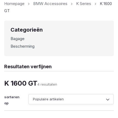
Homepage
BMW Accessoires
K Series
K 1600
GT
Categorieën
Bagage
Bescherming
Resultaten verfijnen
K 1600 GT
Gesorteerd
4 resultaten
op
populariteit
sorteren
op