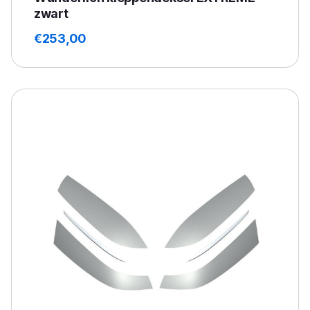
zwart
€
253,00