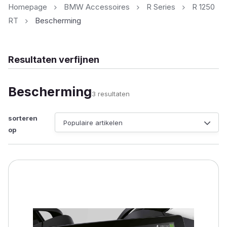
Homepage
BMW Accessoires
R Series
R 1250
RT
Bescherming
Resultaten verfijnen
Bescherming
Gesorteerd
3 resultaten
op
populariteit
sorteren
op