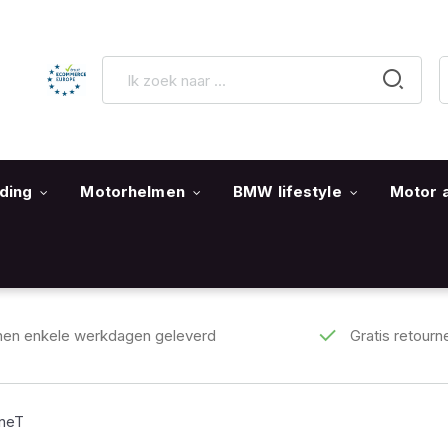
ding
Motorhelmen
BMW lifestyle
Motor 
nen enkele werkdagen geleverd
Gratis retourn
ineT