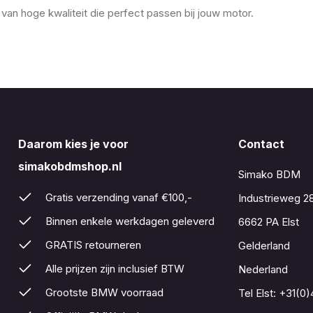
an hoge kwaliteit die perfect passen bij jouw motor.
Daarom kies je voor
Contact
simakobdmshop.nl
Simako BDM
Gratis verzending vanaf €100,-
Industrieweg 2
Binnen enkele werkdagen geleverd
6662 PA Elst
GRATIS retourneren
Gelderland
Alle prijzen zijn inclusief BTW
Nederland
Grootste BMW voorraad
Tel Elst:
+31(0)