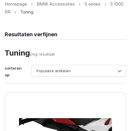
Homepage
BMW Accessoires
S series
S 1000
RR
Tuning
Resultaten verfijnen
Tuning
Enig resultaat
sorteren
op