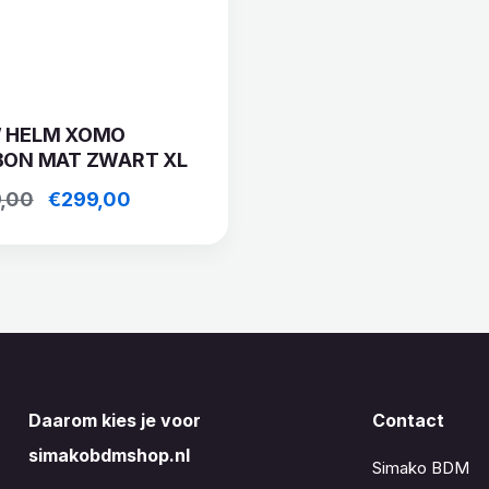
 HELM XOMO
BON MAT ZWART XL
Oorspronkelijke
Huidige
,00
€
299,00
prijs
prijs
was:
is:
€599,00.
€299,00.
Daarom kies je voor
Contact
simakobdmshop.nl
Simako BDM