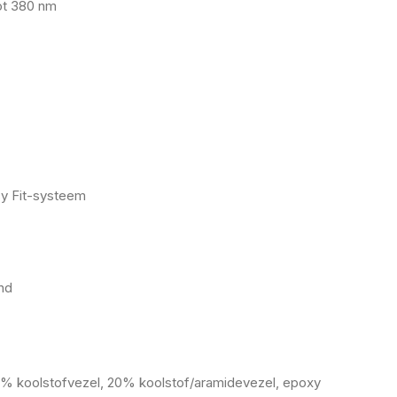
ot 380 nm
sy Fit-systeem
nd
35% koolstofvezel, 20% koolstof/aramidevezel, epoxy