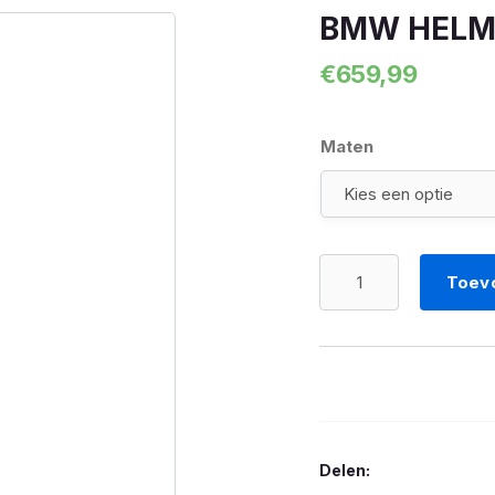
BMW HELM
€
659,99
Maten
BMW
Toev
HELM
XOMO
CARBON
MACHINE
aantal
Delen: