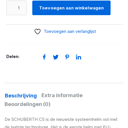
Schuberth
Toevoegen aan winkelwagen
C5
Omega
blauw/rood
Toevoegen aan verlanglijst
aantal
Delen:
Extra informatie
Beschrijving
Beoordelingen (0)
De SCHUBERTH C5 is de nieuwste systeemhelm vol met
de laatste technologie. Het is de eerste helm met P/J-