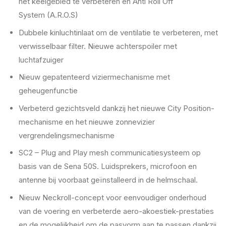
het keelgebied te verbeteren en Anti Roll Off
System (A.R.O.S)
Dubbele kinluchtinlaat om de ventilatie te verbeteren, met
verwisselbaar filter. Nieuwe achterspoiler met
luchtafzuiger
Nieuw gepatenteerd viziermechanisme met
geheugenfunctie
Verbeterd gezichtsveld dankzij het nieuwe City Position-
mechanisme en het nieuwe zonnevizier
vergrendelingsmechanisme
SC2 – Plug and Play mesh communicatiesysteem op
basis van de Sena 50S. Luidsprekers, microfoon en
antenne bij voorbaat geïnstalleerd in de helmschaal.
Nieuw Neckroll-concept voor eenvoudiger onderhoud
van de voering en verbeterde aero-akoestiek-prestaties
en de mogelijkheid om de pasvorm aan te passen dankzij