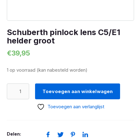
Schuberth pinlock lens C5/E1
helder groot
€
39,95
1 op voorraad (kan nabesteld worden)
Schuberth
Toevoegen aan winkelwagen
pinlock
lens
Toevoegen aan verlanglijst
C5/E1
helder
groot
Delen:
aantal