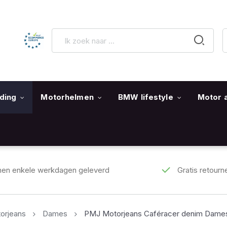
ding
Motorhelmen
BMW lifestyle
Motor 
nen enkele werkdagen geleverd
Gratis retourn
orjeans
Dames
PMJ Motorjeans Caféracer denim Dame