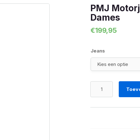
PMJ Motorj
Dames
€
199,95
Jeans
PMJ
Toev
Motorjeans
Caféracer
denim
Dames
aantal