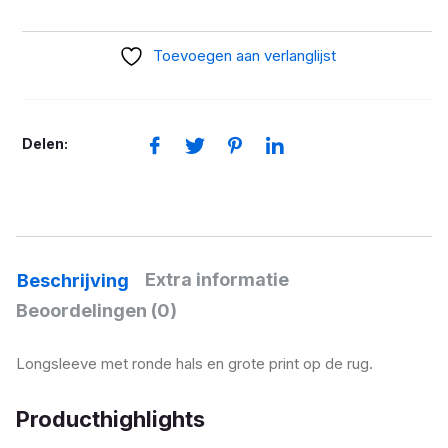
Rallye
zwart
Toevoegen aan verlanglijst
aantal
Delen:
Extra informatie
Beschrijving
Beoordelingen (0)
Longsleeve met ronde hals en grote print op de rug.
Producthighlights