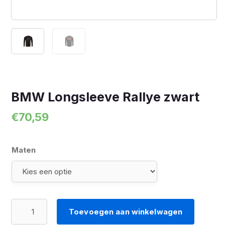
BMW Longsleeve Rallye zwart
€
70,59
Maten
BMW
Toevoegen aan winkelwagen
Longsleeve