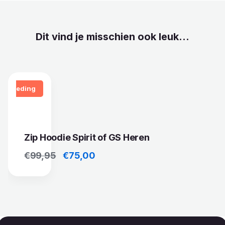
Dit vind je misschien ook leuk...
Aanbieding
Zip Hoodie Spirit of GS Heren
Oorspronkelijke prijs was: €99,95.
Huidige prijs is: €75,00.
€
99,95
€
75,00