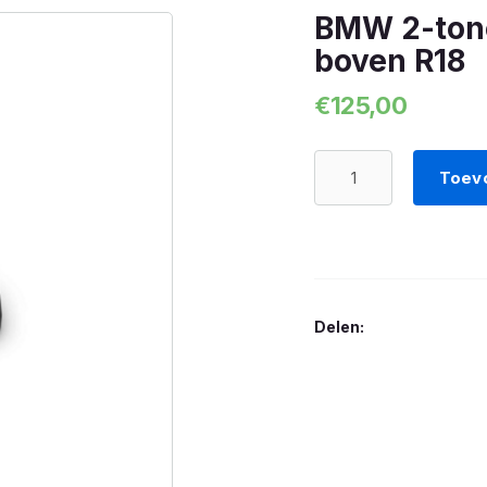
BMW 2-tone
boven R18
€
125,00
BMW
Toev
2-
tone-
zwart
stuur
klemblok
Delen:
boven
R18
aantal