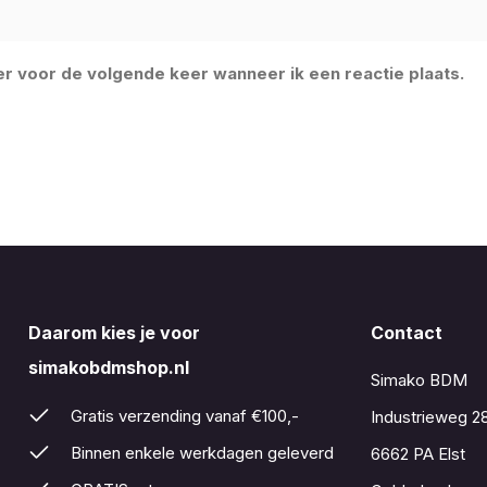
er voor de volgende keer wanneer ik een reactie plaats.
Daarom kies je voor
Contact
simakobdmshop.nl
Simako BDM
Gratis verzending vanaf €100,-
Industrieweg 2
Binnen enkele werkdagen geleverd
6662 PA Elst