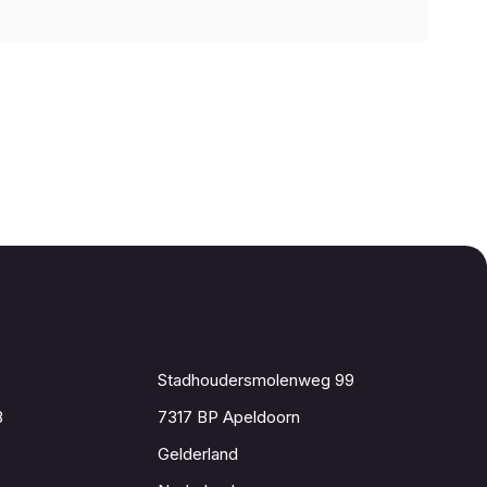
Contact
Stadhoudersmolenweg 99
8
7317 BP Apeldoorn
Gelderland