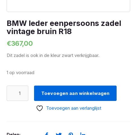
BMW leder eenpersoons zadel
vintage bruin R18
€
367,00
Dit zadel is ook in de kleur zwart verkrijgbaar.
1 op voorraad
BMW
Toevoegen aan winkelwagen
leder
eenpersoons
Toevoegen aan verlanglijst
zadel
vintage
bruin
Delen: