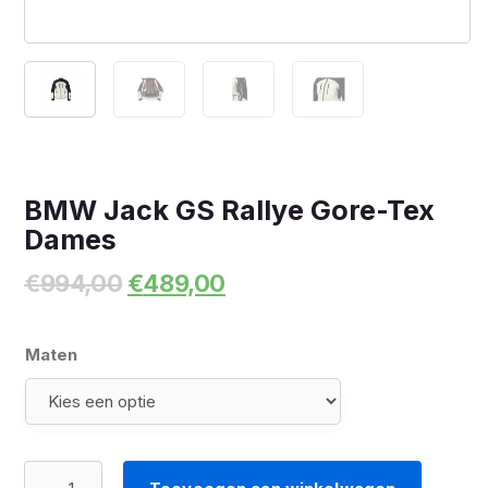
BMW Jack GS Rallye Gore-Tex
Dames
Oorspronkelijke
Huidige
€
994,00
€
489,00
prijs
prijs
was:
is:
€994,00.
€489,00.
Maten
BMW