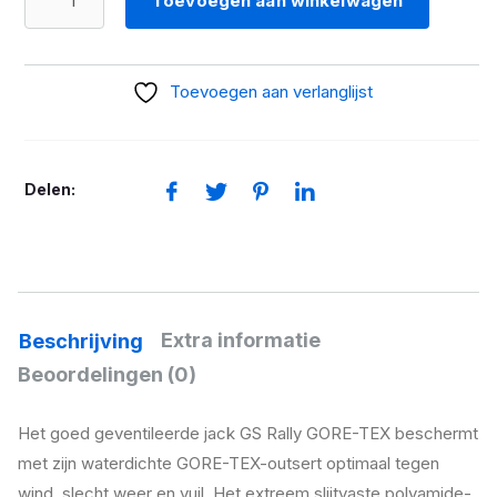
Toevoegen aan winkelwagen
Jack
GS
Rallye
Toevoegen aan verlanglijst
Gore-
Tex
Dames
Delen:
aantal
Extra informatie
Beschrijving
Beoordelingen (0)
Het goed geventileerde jack GS Rally GORE-TEX beschermt
met zijn waterdichte GORE-TEX-outsert optimaal tegen
wind, slecht weer en vuil. Het extreem slijtvaste polyamide-