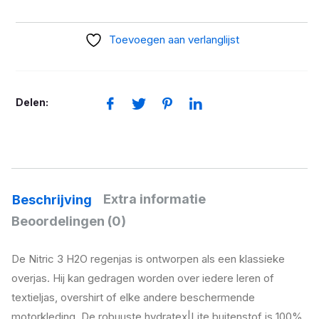
Revít
Nitric
Toevoegen aan verlanglijst
4
zwrt/geel
aantal
Delen:
Extra informatie
Beschrijving
Beoordelingen (0)
De Nitric 3 H2O regenjas is ontworpen als een klassieke
overjas. Hij kan gedragen worden over iedere leren of
textieljas, overshirt of elke andere beschermende
motorkleding. De robuuste hydratex|Lite buitenstof is 100%