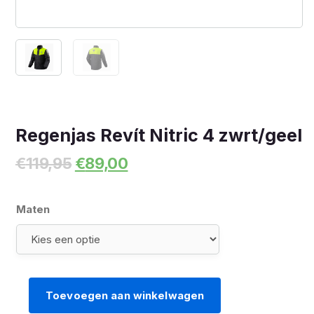
Regenjas Revít Nitric 4 zwrt/geel
Oorspronkelijke
Huidige
€
119,95
€
89,00
prijs
prijs
was:
is:
€119,95.
€89,00.
Maten
Toevoegen aan winkelwagen
Regenjas