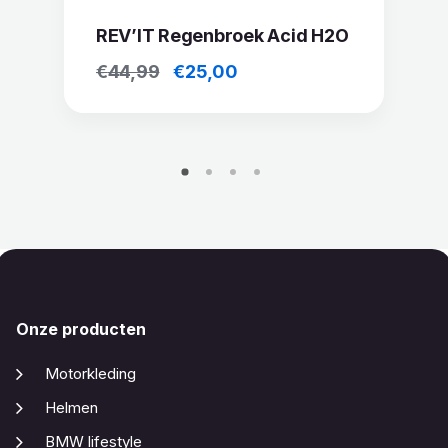
REV’IT Regenbroek Acid H2O
Oorspronkelijke
Huidige
€
44,99
€
25,00
prijs
prijs
was:
is:
€44,99.
€25,00.
Onze producten
Motorkleding
Helmen
BMW lifestyle