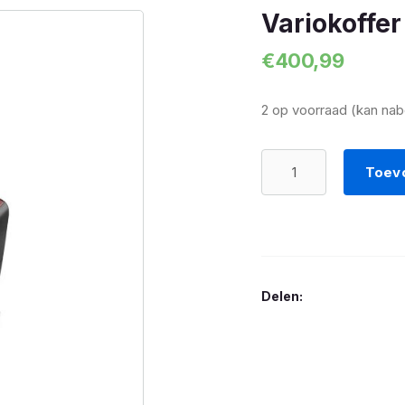
Variokoffer
€
400,99
2 op voorraad (kan na
Variokoffer
Toev
GS
Rechts
aantal
Delen: