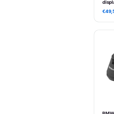
disp
€
49,
BMW 