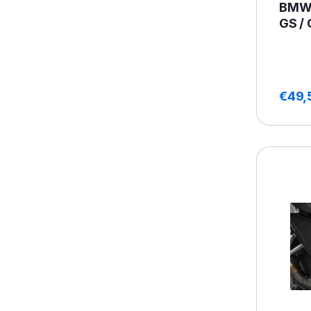
BMW 
GS /
€
49,