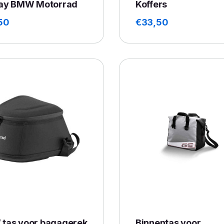
lay BMW Motorrad
Koffers
50
€
33,50
tas voor bagagerek
Binnentas voor