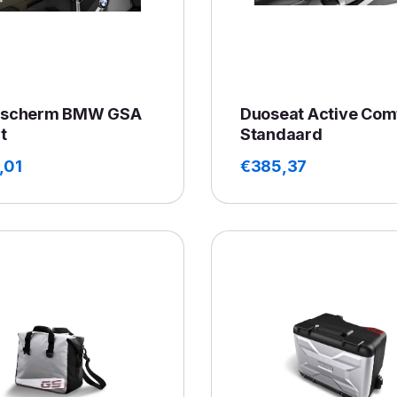
scherm BMW GSA
Duoseat Active Com
t
Standaard
,01
€
385,37