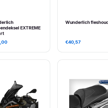
erlich
Wunderlich fleshou
pendeksel EXTREME
rt
,00
€
40,57