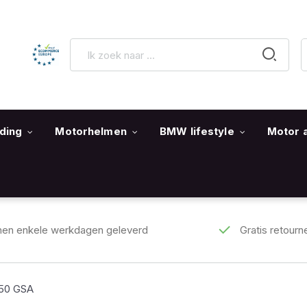
ding
Motorhelmen
BMW lifestyle
Motor 
nen enkele werkdagen geleverd
Gratis retourn
250 GSA