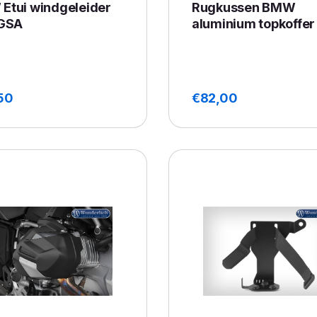
Etui windgeleider
Rugkussen BMW
 GSA
aluminium topkoffer
50
€
82,00