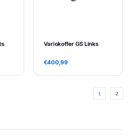
ts
Variokoffer GS Links
€
400,99
1
2