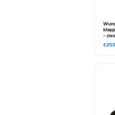
Wund
klep
– zwa
€
253