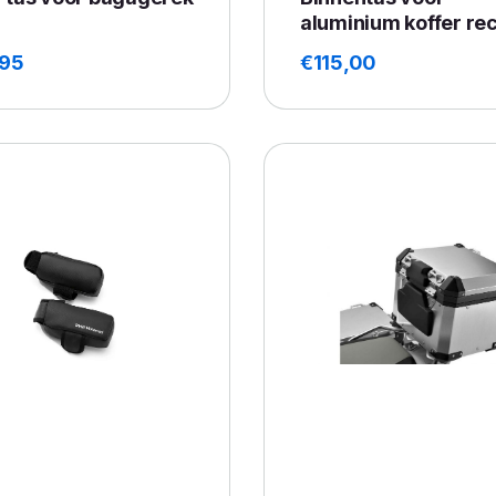
aluminium koffer re
,95
€
115,00