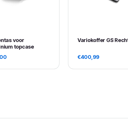
entas voor
Variokoffer GS Rech
inium topcase
,00
€
400,99