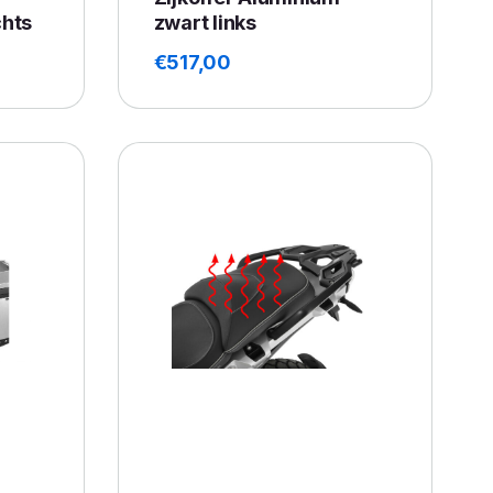
chts
zwart links
€
517,00