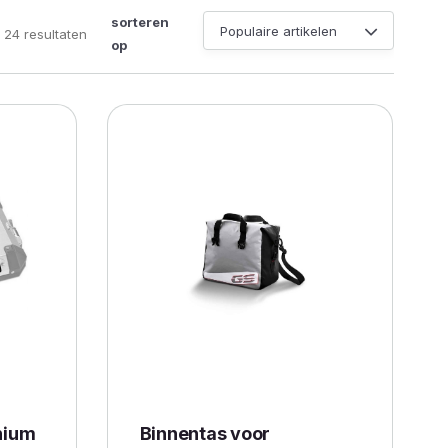
sorteren
Gesorteerd
 24 resultaten
op
op
populariteit
nium
Binnentas voor