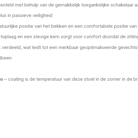
steld met behulp van de gemakkelijk toegankelijke schakelaar aa
lus in passieve veiligheid
urlijke positie van het bekken en een comfortabele positie van d
oplaag en een stevige kern zorgt voor comfort doordat de zitting
k verdeeld, wat leidt tot een merkbaar geoptimaliseerde gewichts
itbeen
ro
– coating is de temperatuur van deze stoel in de zomer in de br