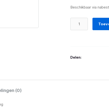
Beschikbaar via nabest
Wunderlich
Toev
AKTIVKOMFORT
passagiersstoel
standaard
met
stoelverwarming
Delen:
aantal
lingen (0)
ng