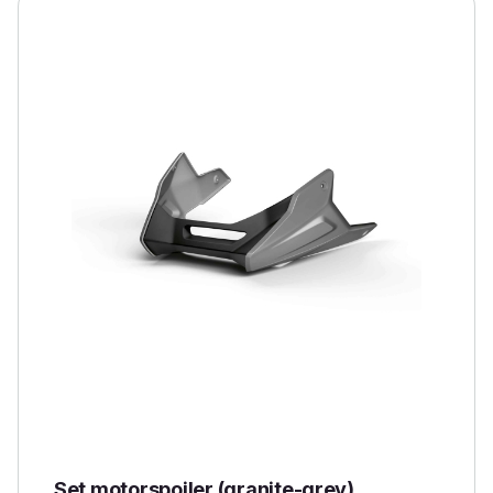
Set motorspoiler (granite-grey)