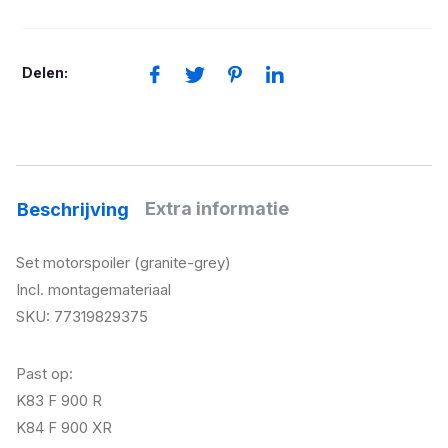
(Sanmarino-
blue)
aantal
Delen:
Extra informatie
Beschrijving
Set motorspoiler (granite-grey)
Incl. montagemateriaal
SKU: 77319829375
Past op:
K83 F 900 R
K84 F 900 XR