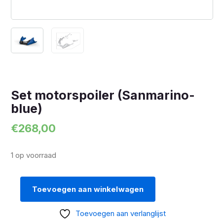
Set motorspoiler (Sanmarino-
blue)
€
268,00
1 op voorraad
Toevoegen aan winkelwagen
Set
motorspoiler
Toevoegen aan verlanglijst