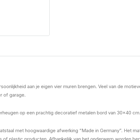
persoonlijkheid aan je eigen vier muren brengen. Veel van de motie
r of garage.
 verheugen op een prachtig decoratief metalen bord van 30×40 cm
laatstaal met hoogwaardige afwerking “Made in Germany”. Het mate
ers of plastic producten. Afhankelijk van het onderwerp worden b