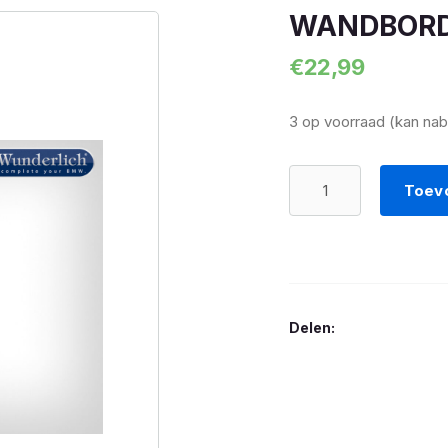
WANDBORD 
€
22,99
3 op voorraad (kan na
WANDBORD
Toev
BMW
Parking
Only
30
x
Delen:
40
aantal