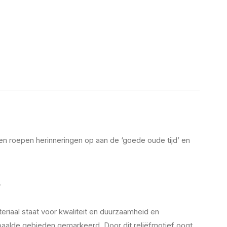
ven roepen herinneringen op aan de ‘goede oude tijd’ en
.
riaal staat voor kwaliteit en duurzaamheid en
epaalde gebieden gemarkeerd. Door dit reliëfmotief oogt