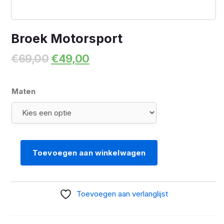
Broek Motorsport
Oorspronkelijke
Huidige
€
69,00
€
49,00
prijs
prijs
was:
is:
€69,00.
€49,00.
Maten
Toevoegen aan winkelwagen
Broek
Motorsport
aantal
Toevoegen aan verlanglijst