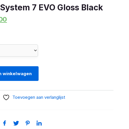
ystem 7 EVO Gloss Black
onkelijke
Huidige
00
prijs
is:
00.
€499,00.
n winkelwagen
Toevoegen aan verlanglijst