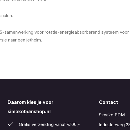
rialen.
PS-samenwerking voor rotatie-energieabsorberend systeem voor m
sie naar een jethelm.
Daarom kies je voor
Contact
simakobdmshop.nl
Simako BDM
Gratis verzending vanaf €100,-
Industrieweg 2