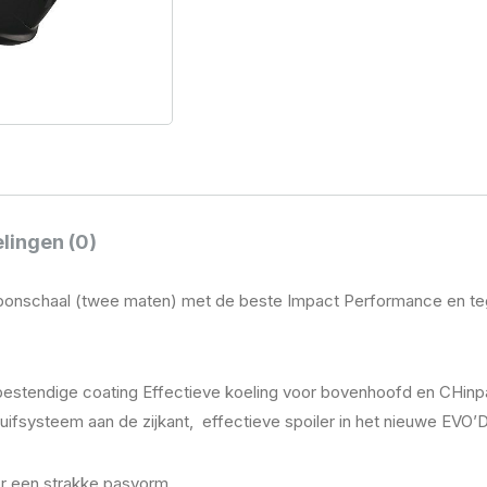
aantal
lingen (0)
nschaal (twee maten) met de beste Impact Performance en tegeli
rasbestendige coating Effectieve koeling voor bovenhoofd en CHi
fsysteem aan de zijkant, effectieve spoiler in het nieuwe EVO’De
r een strakke pasvorm.