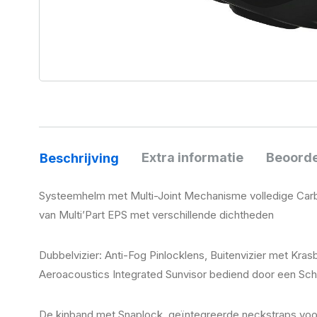
Extra informatie
Beoorde
Beschrijving
Systeemhelm met Multi-Joint Mechanisme volledige Carbo
van Multi’Part EPS met verschillende dichtheden
Dubbelvizier: Anti-Fog Pinlocklens, Buitenvizier met K
Aeroacoustics Integrated Sunvisor bediend door een Schui
De kinband met Snaplock, geïntegreerde neckstraps voo