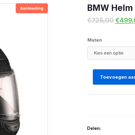
BMW Helm S
Aanbieding
Oorspr
€
725,00
€
499,
prijs
was:
€725,
Maten
Toevoegen aa
BMW
Helm
System
7
EVO
Gloss
Delen:
Black