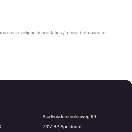
aximale veiligheidsprestaties / meest betrouwbare
Contact
Stadhoudersmolenweg 99
8
7317 BP Apeldoorn