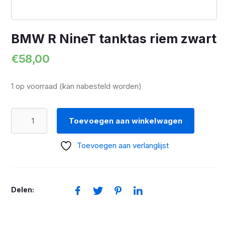
BMW R NineT tanktas riem zwart
€
58,00
1 op voorraad (kan nabesteld worden)
BMW
Toevoegen aan winkelwagen
R
NineT
Toevoegen aan verlanglijst
tanktas
riem
zwart
Delen:
aantal