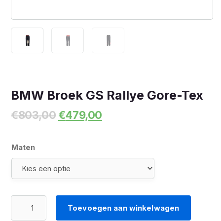
BMW Broek GS Rallye Gore-Tex
Oorspronkelijke
Huidige
€
803,00
€
479,00
prijs
prijs
was:
is:
€803,00.
€479,00.
Maten
BMW
Toevoegen aan winkelwagen
Broek