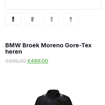
BMW Broek Moreno Gore-Tex
heren
Oorspronkelijke
Huidige
€
699,00
€
489,00
prijs
prijs
was:
is:
€699,00.
€489,00.