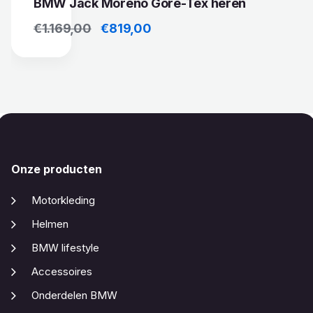
BMW Jack Moreno Gore-Tex heren
Oorspronkelijke prijs was: €1.169,00.
Huidige prijs is: €819,00.
€
1.169,00
€
819,00
Onze producten
Motorkleding
Helmen
BMW lifestyle
Accessoires
Onderdelen BMW