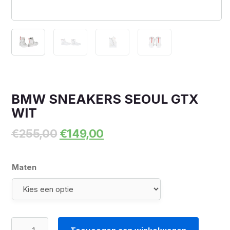
BMW SNEAKERS SEOUL GTX
WIT
Oorspronkelijke
Huidige
€
255,00
€
149,00
prijs
prijs
was:
is:
€255,00.
€149,00.
Maten
BMW