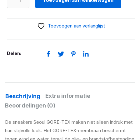
Toevoegen aan winkelwagen
SNEAKERS
SEOUL
GTX
Toevoegen aan verlanglijst
WIT
aantal
Delen:
Extra informatie
Beschrijving
Beoordelingen (0)
De sneakers Seoul GORE-TEX maken niet alleen indruk met
hun stijlvolle look. Het GORE-TEX-membraan beschermt
tegen wind en water, terwijl de olie- en brandstofbestendige