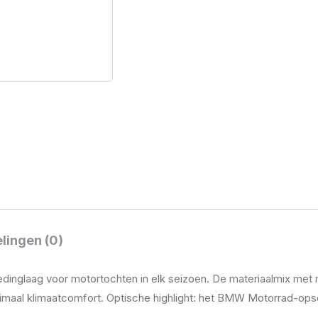
lingen (0)
kledinglaag voor motortochten in elk seizoen. De materiaalmix me
imaal klimaatcomfort. Optische highlight: het BMW Motorrad-opsc