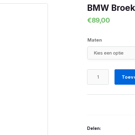
BMW Broek 
€
89,00
Maten
BMW
Toev
Broek
Function
All
Season
aantal
Delen: