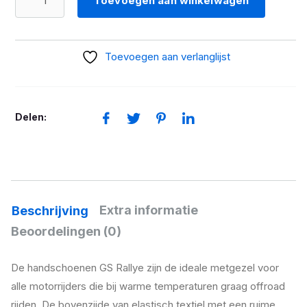
Toevoegen aan winkelwagen
GS
Rallye
zand
Toevoegen aan verlanglijst
aantal
Delen:
Extra informatie
Beschrijving
Beoordelingen (0)
De handschoenen GS Rallye zijn de ideale metgezel voor
alle motorrijders die bij warme temperaturen graag offroad
rijden. De bovenzijde van elastisch textiel met een ruime