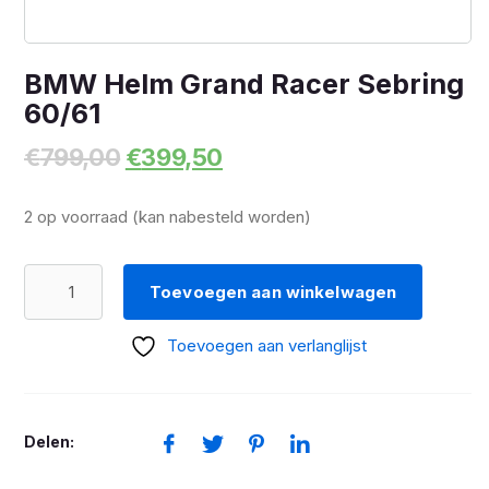
BMW Helm Grand Racer Sebring
60/61
Oorspronkelijke
Huidige
€
799,00
€
399,50
prijs
prijs
was:
is:
2 op voorraad (kan nabesteld worden)
€799,00.
€399,50.
BMW
Toevoegen aan winkelwagen
Helm
Grand
Toevoegen aan verlanglijst
Racer
Sebring
60/61
Delen:
aantal