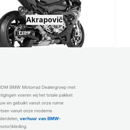
Akrapovič
-BDM BMW Motorrad Dealergroep met
stigingen voeren wij het totale pakket
euw en gebuikt vanuit onze ruime
etsen vanuit onze moderne
nderdelen,
verhuur van BMW-
otor)kleding.