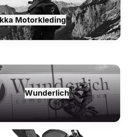
kka Motorkleding
Wunderlich