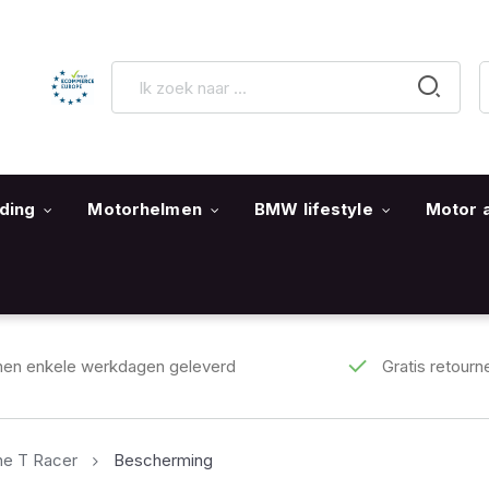
ding
Motorhelmen
BMW lifestyle
Motor 
nen enkele werkdagen geleverd
Gratis retourn
ne T Racer
Bescherming