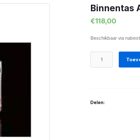
Binnentas A
€
118,00
Beschikbaar via nabest
Binnentas
Toev
Aluminium
zijkoffer
rechts
aantal
Delen: